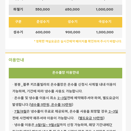
하절기
550,000
650,000
1,000,000
구분
준성수기
성수기
극성수기
성수기
600,000
900,000
1,000,000
* 정확한 객실요금은 실시간예약 페이지를 확인하여 주시기 바랍니다.
이용안내
온수풀장 이용안내
· 붕붕_블루 키즈풀빌라의 온수풀장은 온수풀 신청시 사계절 내내 이용이
가능하며, 기간에 따라 냉수풀 사용도 가능합니다.
· 온수풀 및 냉수풀 이용시 최소
2~3일
전에 예약해주셔야 하며, 별도요금이
발생합니다.(
냉수풀:5만원, 온수풀:10만원
)
·
7월/8월
은 냉수풀이 무료로 제공되며, 온수풀 사용을 희망할 경우
2~3일
전에 사전예약 해주셔야 이용이 가능합니다. (
별도요금 10만원
)
· 냉수풀 이용은
6월1일~ 9월6일
까지 신청 가능하며, 해당 기간내에(
7