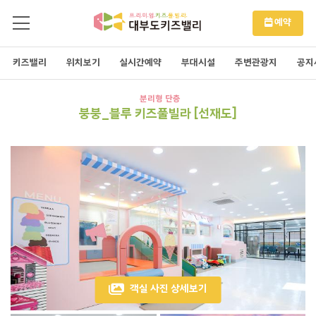
예약
키즈밸리
위치보기
실시간예약
부대시설
주변관광지
공지
분리형 단층
붕붕_블루 키즈풀빌라 [선재도]
객실 사진 상세보기