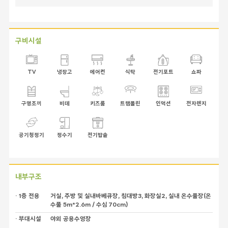
구비시설
TV
냉장고
에어컨
식탁
전기포트
쇼파
구명조끼
비데
키즈룸
트램폴린
인덕션
전자렌지
공기청정기
정수기
전기밥솥
내부구조
· 1층 전용
거실, 주방 및 실내바베큐장, 침대방3, 화장실2, 실내 온수풀장(온
수풀 5m*2.6m / 수심 70cm)
· 부대시설
야외 공용수영장