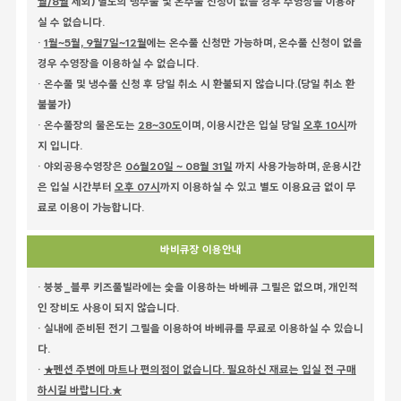
월/8월
제외) 별도의 냉수풀 및 온수풀 신청이 없을 경우 수영장을 이용하
실 수 없습니다.
·
1월~5월, 9월7일~12월
에는 온수풀 신청만 가능하며, 온수풀 신청이 없을
경우 수영장을 이용하실 수 없습니다.
· 온수풀 및 냉수풀 신청 후 당일 취소 시 환불되지 않습니다.(당일 취소 환
불불가)
· 온수풀장의 물온도는
28~30도
이며, 이용시간은 입실 당일
오후 10시
까
지 입니다.
· 야외공용수영장은
06월20일 ~ 08월 31일
까지 사용가능하며, 운용시간
은 입실 시간부터
오후 07시
까지 이용하실 수 있고 별도 이용요금 없이 무
료로 이용이 가능합니다.
바비큐장 이용안내
· 붕붕_블루 키즈풀빌라에는 숯을 이용하는 바베큐 그릴은 없으며, 개인적
인 장비도 사용이 되지 않습니다.
· 실내에 준비된 전기 그릴을 이용하여 바베큐를 무료로 이용하실 수 있습니
다.
·
★펜션 주변에 마트나 편의점이 없습니다. 필요하신 재료는 입실 전 구매
하시길 바랍니다.★