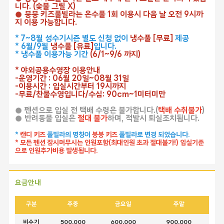
니다. (숯불 그릴 X)
● 붕붕 키즈풀빌라는 온수풀 1회 이용시 다음 날 오전 9시까
지 이용 가능합니다.
* 7~8월 성수기시즌 별도 신청 없이
냉수풀 [무료]
제공
* 6월/9월
냉수풀 [유료]
입니다.
* 냉수풀 이용가능 기간
(6/1~9/6 까지)
* 야외공용수영장 이용안내
-운영기간 : 06월 20일~08월 31일
-이용시간 : 입실시간부터 19시까지
-무료/찬물수영입니다/수심: 90cm~1미터미만
● 펜션으로 입실 전 택배 수령은 불가합니다.(
택배 수취불가
)
● 반려동물 입실은
절대 불가
하며, 적발시 퇴실조치됩니다.
*
캔디 키즈
풀빌라의 명칭이
붕붕 키즈
풀빌라로 변경 되었습니다.
* 모든 펜션 잠시머무시는 인원포함(최대인원 초과 절대불가!) 입실기준
으로 인원추가비용 발생됩니다.
요금안내
구분
주중
금요일
주말
비수기
500,000
600,000
900,000